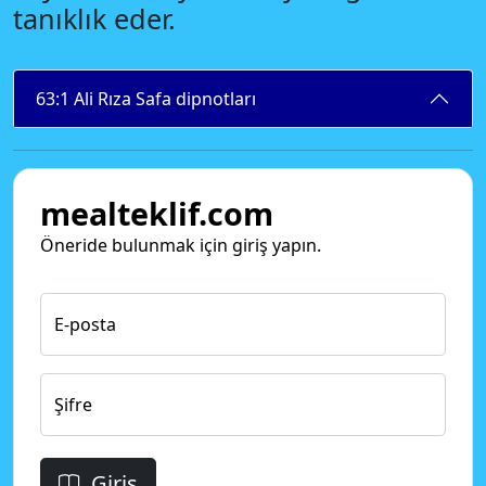
tanıklık eder.
63:1 Ali Rıza Safa dipnotları
mealteklif.com
Öneride bulunmak için giriş yapın.
E-posta
Şifre
Giriş