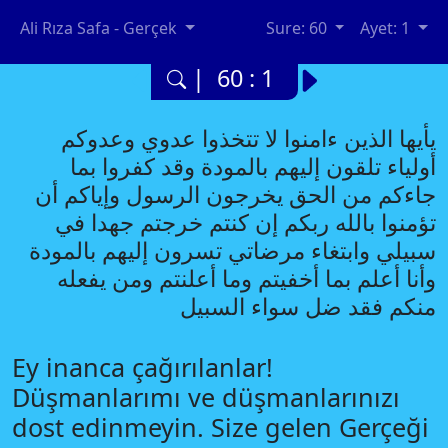
Ali Rıza Safa - Gerçek
Sure: 60
Ayet: 1
| 60 : 1
يأيها الذين ءامنوا لا تتخذوا عدوي وعدوكم
أولياء تلقون إليهم بالمودة وقد كفروا بما
جاءكم من الحق يخرجون الرسول وإياكم أن
تؤمنوا بالله ربكم إن كنتم خرجتم جهدا في
سبيلي وابتغاء مرضاتي تسرون إليهم بالمودة
وأنا أعلم بما أخفيتم وما أعلنتم ومن يفعله
منكم فقد ضل سواء السبيل
Ey inanca çağırılanlar!
Düşmanlarımı ve düşmanlarınızı
dost edinmeyin. Size gelen Gerçeği