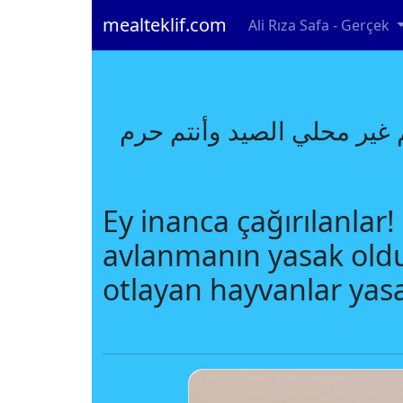
mealteklif.com
Ali Rıza Safa - Gerçek
كم غير محلي الصيد وأنتم حرم
Ey inanca çağırılanlar!
avlanmanın yasak oldu
otlayan hayvanlar yasak