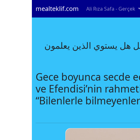
mealteklif.com
Ali Rıza Safa - Gerçek
قل هل يستوي الذين يعلمون
Gece boyunca secde ed
ve Efendisi’nin rahmeti
“Bilenlerle bilmeyenle