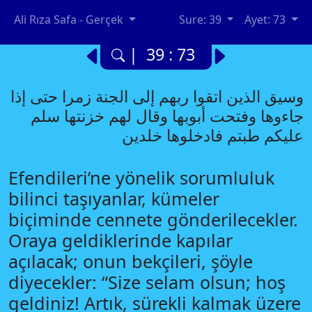
Ali Rıza Safa - Gerçek
Sure: 39
Ayet: 73
| 39 : 73
وسيق الذين اتقوا ربهم إلى الجنة زمرا حتى إذا
جاءوها وفتحت أبوبها وقال لهم خزنتها سلم
عليكم طبتم فادخلوها خلدين
Efendileri’ne yönelik sorumluluk
bilinci taşıyanlar, kümeler
biçiminde cennete gönderilecekler.
Oraya geldiklerinde kapılar
açılacak; onun bekçileri, şöyle
diyecekler: “Size selam olsun; hoş
geldiniz! Artık, sürekli kalmak üzere