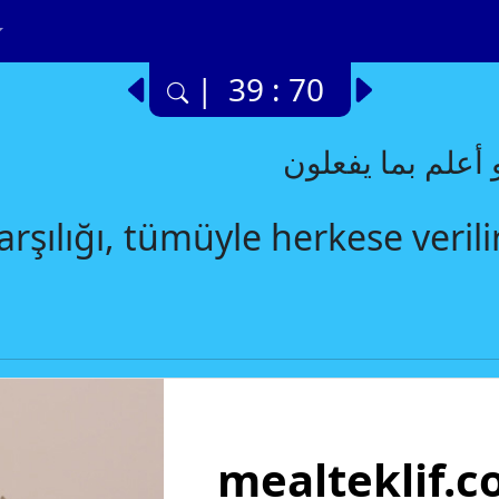
| 39 : 70
علم بما يفعلون
karşılığı, tümüyle herkese veril
mealteklif.