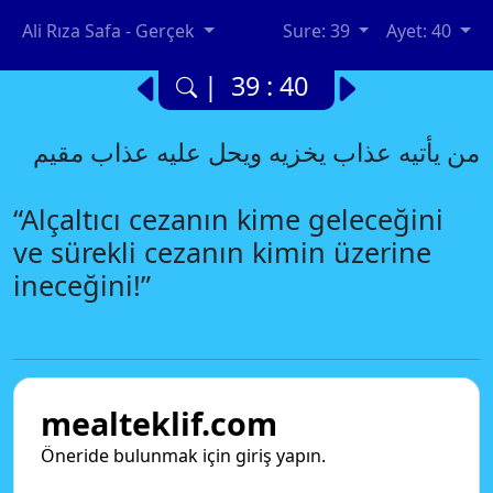
Ali Rıza Safa - Gerçek
Sure: 39
Ayet: 40
| 39 : 40
من يأتيه عذاب يخزيه ويحل عليه عذاب مقيم
“Alçaltıcı cezanın kime geleceğini
ve sürekli cezanın kimin üzerine
ineceğini!”
mealteklif.com
Öneride bulunmak için giriş yapın.