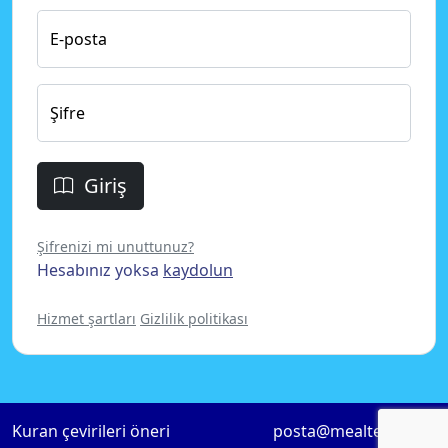
E-posta
Şifre
Giriş
Şifrenizi mi unuttunuz?
Hesabınız yoksa
kaydolun
Hizmet şartları
Gizlilik politikası
Kuran çevirileri öneri
posta@mealteklif.com