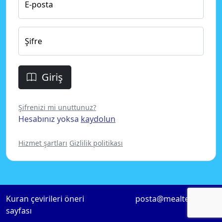
E-posta
Şifre
Giriş
Şifrenizi mi unuttunuz?
Hesabınız yoksa
kaydolun
Hizmet şartları
Gizlilik politikası
Kuran çevirileri öneri
posta@mealteklif.com
sayfası