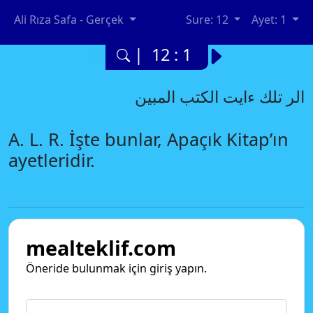
Ali Rıza Safa - Gerçek
Sure: 12
Ayet: 1
| 12 : 1
الر تلك ءايت الكتب المبين
A. L. R. İşte bunlar, Apaçık Kitap’ın
ayetleridir.
mealteklif.com
Öneride bulunmak için giriş yapın.