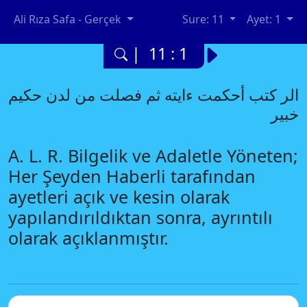
Ali Rıza Safa - Gerçek
Sure: 11
Ayet: 1
| 11 : 1
الر كتب أحكمت ءايته ثم فصلت من لدن حكيم
خبير
A. L. R. Bilgelik ve Adaletle Yöneten;
Her Şeyden Haberli tarafından
ayetleri açık ve kesin olarak
yapılandırıldıktan sonra, ayrıntılı
olarak açıklanmıştır.